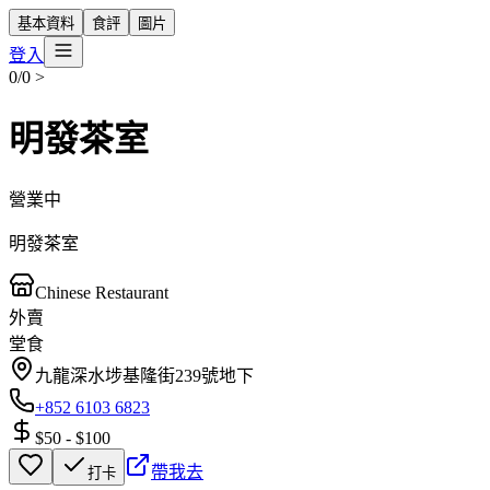
基本資料
食評
圖片
登入
0/0
>
明發茶室
營業中
明發茶室
Chinese Restaurant
外賣
堂食
九龍深水埗基隆街239號地下
+852 6103 6823
$50
-
$100
帶我去
打卡