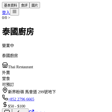
基本資料
食評
圖片
登入
0/0
>
泰國廚房
營業中
泰國廚房
Thai Restaurant
外賣
堂食
可預訂
新界粉嶺 馬會道 299號地下
+852 2796 6665
$50
-
$100