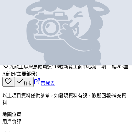
基本資料
想甜嚐甜
營業中
DREAM SWEET TASTE SWEET
九龍土瓜灣馬頭角道116號新寶工商中心第二期 二樓203室
A部份(主要部份）
帶我去
打卡
以上項目資料僅供參考，如發現資料有誤，歡迎
回報
/
補充資
料
地圖位置
用戶食評