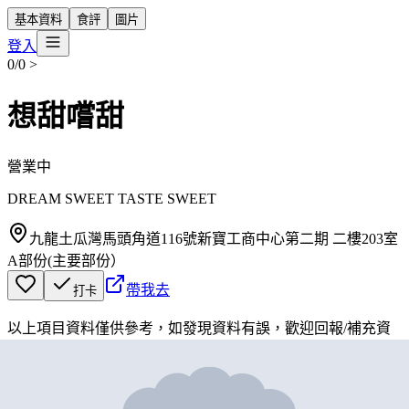
基本資料
食評
圖片
登入
0/0
>
想甜嚐甜
營業中
DREAM SWEET TASTE SWEET
九龍土瓜灣馬頭角道116號新寶工商中心第二期 二樓203室
A部份(主要部份）
帶我去
打卡
以上項目資料僅供參考，如發現資料有誤，歡迎
回報
/
補充資
料
地圖位置