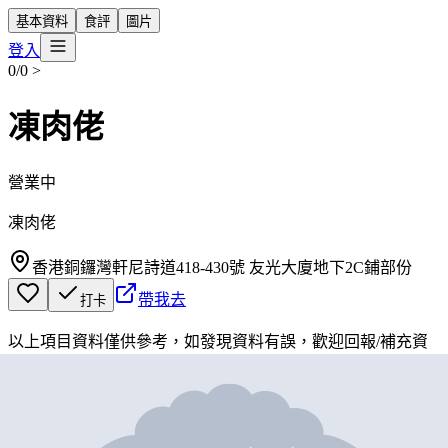
基本資料
食評
圖片
登入
0/0
>
凍肉佬
營業中
凍肉佬
香港銅鑼灣軒尼詩道418-430號 友光大廈地下2C鋪部份
帶我去
打卡
以上項目資料僅供參考，如發現資料有誤，歡迎
回報
/
補充資
料
地圖位置