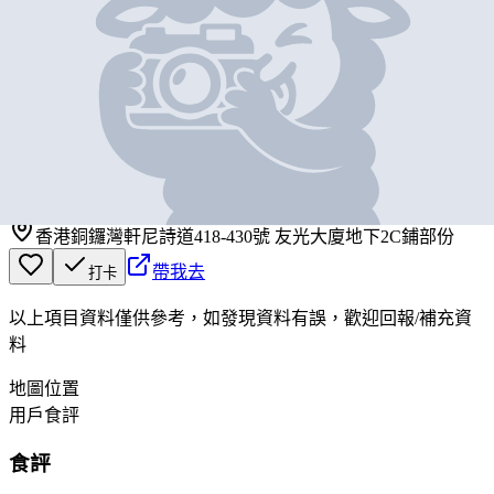
基本資料
凍肉佬
營業中
凍肉佬
香港銅鑼灣軒尼詩道418-430號 友光大廈地下2C鋪部份
帶我去
打卡
以上項目資料僅供參考，如發現資料有誤，歡迎
回報
/
補充資
料
地圖位置
用戶食評
食評