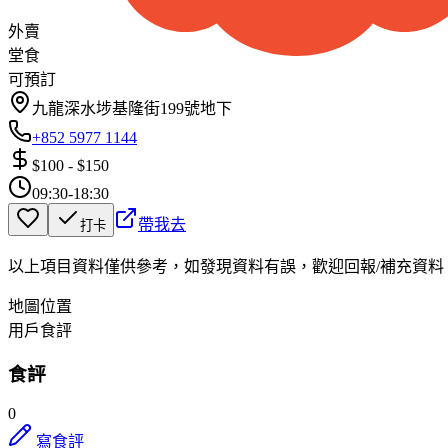
外賣
堂食
可預訂
九龍深水埗基隆街199號地下
+852 5977 1144
$100
-
$150
09:30-18:30
帶我去
打卡
以上項目資料僅供參考，如發現資料有誤，歡迎
回報
/
補充資料
地圖位置
用戶食評
食評
0
寫食評