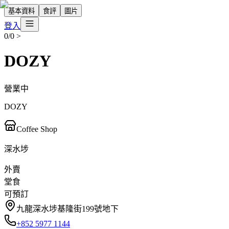
基本資料
食評
圖片
登入
0/0
>
DOZY
營業中
DOZY
Coffee Shop
深水埗
外賣
堂食
可預訂
九龍深水埗基隆街199號地下
+852 5977 1144