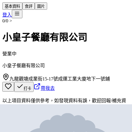
基本資料
食評
圖片
登入
0/0
>
小皇子餐廳有限公司
營業中
小皇子餐廳有限公司
九龍觀塘成業街15-17號成運工業大廈地下一號鋪
帶我去
打卡
以上項目資料僅供參考，如發現資料有誤，歡迎
回報
/
補充資
料
地圖位置