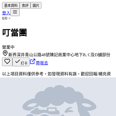
基本資料
食評
圖片
登入
0/0
>
叮當團
營業中
新界深井青山公路48號陳記商業中心地下B, C及D舖部份
帶我去
打卡
以上項目資料僅供參考，如發現資料有誤，歡迎
回報
/
補充資
料
地圖位置
基本資料