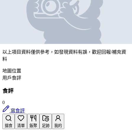
叮當團
營業中
新界深井青山公路48號陳記商業中心地下B, C及D舖部份
帶我去
打卡
以上項目資料僅供參考，如發現資料有誤，歡迎
回報
/
補充資
料
地圖位置
用戶食評
食評
0
寫食評
搵食
清單
飯聚
足跡
我的