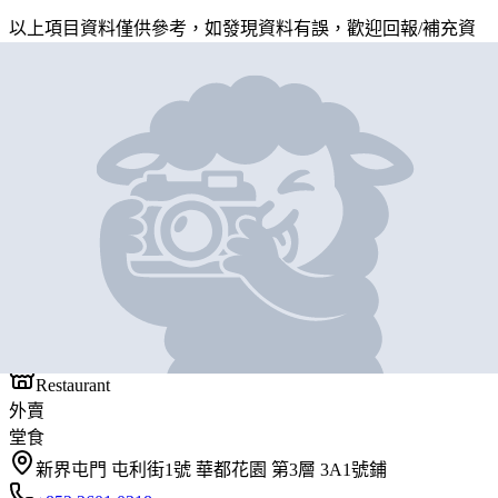
以上項目資料僅供參考，如發現資料有誤，歡迎
回報
/
補充資
料
地圖位置
基本資料
譚仔雲南米線
營業中
譚仔雲南米線
Restaurant
外賣
堂食
新界屯門 屯利街1號 華都花園 第3層 3A1號鋪