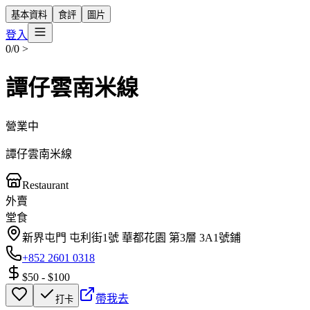
基本資料
食評
圖片
登入
0/0
>
譚仔雲南米線
營業中
譚仔雲南米線
Restaurant
外賣
堂食
新界屯門 屯利街1號 華都花園 第3層 3A1號鋪
+852 2601 0318
$50
-
$100
帶我去
打卡