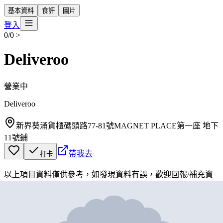
基本資料
食評
圖片
登入
0/0
>
Deliveroo
營業中
Deliveroo
新界葵涌貨櫃碼頭路77-81號MAGNET PLACE第一座 地下
11號鋪
帶我去
打卡
以上項目資料僅供參考，如發現資料有誤，歡迎
回報
/
補充資
料
地圖位置