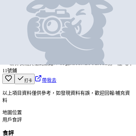
基本資料
Deliveroo
營業中
Deliveroo
新界葵涌貨櫃碼頭路77-81號MAGNET PLACE第一座 地下
11號鋪
帶我去
打卡
以上項目資料僅供參考，如發現資料有誤，歡迎
回報
/
補充資
料
地圖位置
用戶食評
食評