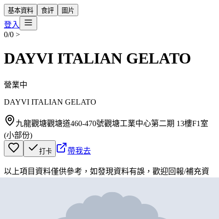
基本資料
食評
圖片
登入
0/0
>
DAYVI ITALIAN GELATO
營業中
DAYVI ITALIAN GELATO
九龍觀塘觀塘道460-470號觀塘工業中心第二期 13樓F1室
(小部份)
帶我去
打卡
以上項目資料僅供參考，如發現資料有誤，歡迎
回報
/
補充資
料
地圖位置