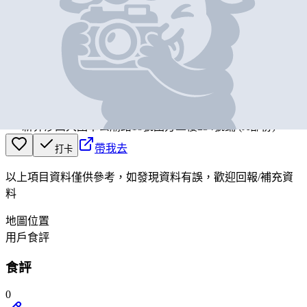
基本資料
DALLOYAU
營業中
DALLOYAU
新界沙田大圍車公廟路18號圍方二樓234號鋪 (A部份)
帶我去
打卡
以上項目資料僅供參考，如發現資料有誤，歡迎
回報
/
補充資
料
地圖位置
用戶食評
食評
0