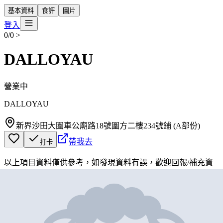
基本資料
食評
圖片
登入
0/0
>
DALLOYAU
營業中
DALLOYAU
新界沙田大圍車公廟路18號圍方二樓234號鋪 (A部份)
帶我去
打卡
以上項目資料僅供參考，如發現資料有誤，歡迎
回報
/
補充資
料
地圖位置