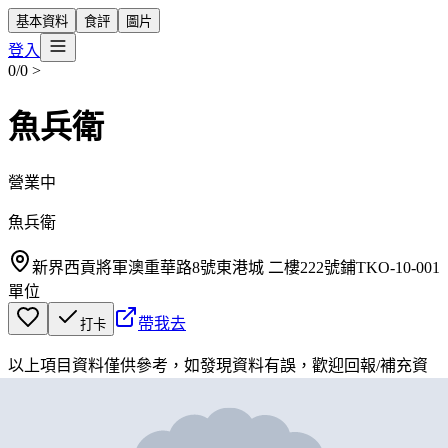
基本資料
食評
圖片
登入
0/0
>
魚兵衛
營業中
魚兵衛
新界西貢將軍澳重華路8號東港城 二樓222號鋪TKO-10-001
單位
帶我去
打卡
以上項目資料僅供參考，如發現資料有誤，歡迎
回報
/
補充資
料
地圖位置