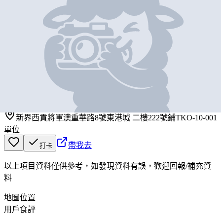
基本資料
魚兵衛
營業中
魚兵衛
新界西貢將軍澳重華路8號東港城 二樓222號鋪TKO-10-001
單位
帶我去
打卡
以上項目資料僅供參考，如發現資料有誤，歡迎
回報
/
補充資
料
地圖位置
用戶食評