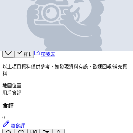
荃心街市
營業中
新界荃灣T.W.T.L.220荃景圍87-105號 荃灣中心二期地下15
號, A部份主要部份
帶我去
打卡
以上項目資料僅供參考，如發現資料有誤，歡迎
回報
/
補充資
料
地圖位置
用戶食評
食評
0
寫食評