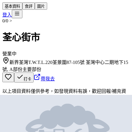
基本資料
食評
圖片
登入
0/0
>
荃心街市
營業中
新界荃灣T.W.T.L.220荃景圍87-105號 荃灣中心二期地下15
號, A部份主要部份
帶我去
打卡
以上項目資料僅供參考，如發現資料有誤，歡迎
回報
/
補充資
料
地圖位置
基本資料