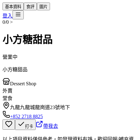
基本資料
食評
圖片
登入
0/0
>
小方糖甜品
營業中
小方糖甜品
Dessert Shop
外賣
堂食
九龍九龍城龍崗道23號地下
+852 2718 8825
帶我去
打卡
以上項目資料僅供參考，如發現資料有誤，歡迎
回報
/
補充資