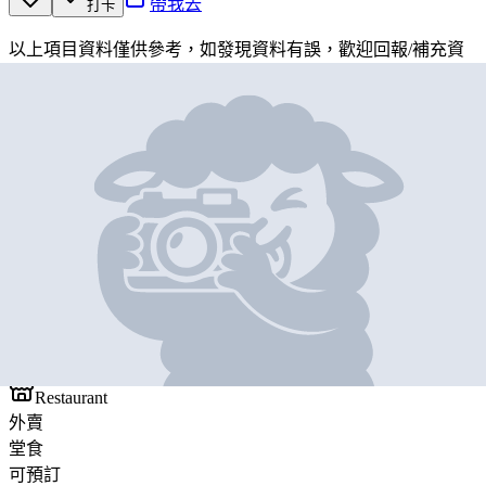
帶我去
打卡
以上項目資料僅供參考，如發現資料有誤，歡迎
回報
/
補充資
料
地圖位置
基本資料
湊湊‧茶米茶
營業中
COUCOU ‧TEA MI TEA
Restaurant
外賣
堂食
可預訂