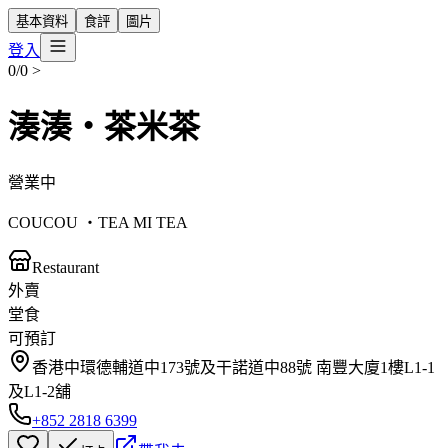
基本資料
食評
圖片
登入
0/0
>
湊湊‧茶米茶
營業中
COUCOU ‧TEA MI TEA
Restaurant
外賣
堂食
可預訂
香港中環德輔道中173號及干諾道中88號 南豐大廈1樓L1-1
及L1-2舖
+852 2818 6399