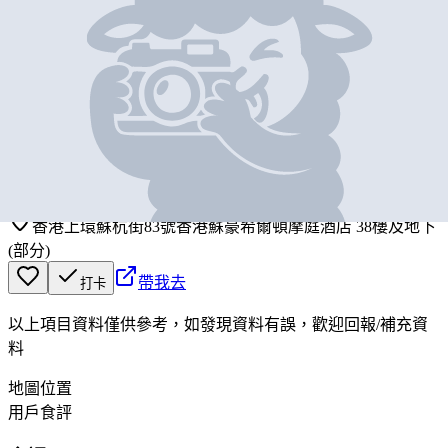
基本資料
會館叁拾捌
營業中
Club 38
香港上環蘇杭街83號香港蘇豪希爾頓摩庭酒店 38樓及地下
(部分)
帶我去
打卡
以上項目資料僅供參考，如發現資料有誤，歡迎
回報
/
補充資
料
地圖位置
用戶食評