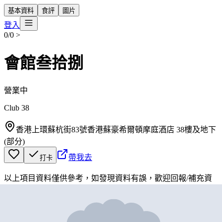
基本資料
食評
圖片
登入
0/0
>
會館叁拾捌
營業中
Club 38
香港上環蘇杭街83號香港蘇豪希爾頓摩庭酒店 38樓及地下
(部分)
帶我去
打卡
以上項目資料僅供參考，如發現資料有誤，歡迎
回報
/
補充資
料
地圖位置