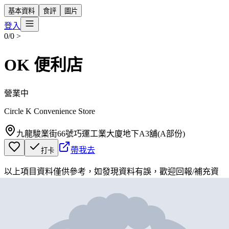
基本資料
食評
圖片
登入
0/0
>
OK 便利店
營業中
Circle K Convenience Store
九龍駿業街66號巧運工業大廈地下A3舖(A部份)
帶我去
打卡
以上項目資料僅供參考，如發現資料有誤，歡迎
回報
/
補充資
料
地圖位置