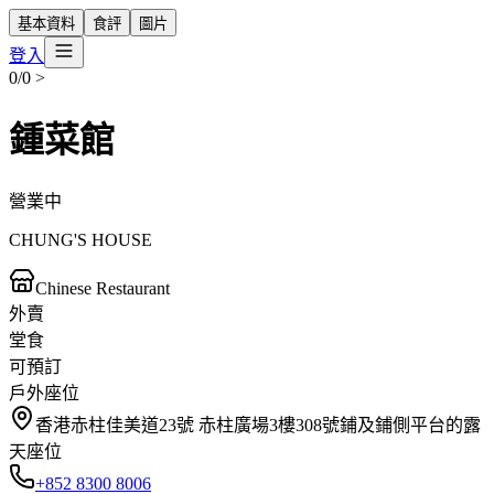
基本資料
食評
圖片
登入
0/0
>
鍾菜館
營業中
CHUNG'S HOUSE
Chinese Restaurant
外賣
堂食
可預訂
戶外座位
香港赤柱佳美道23號 赤柱廣場3樓308號鋪及鋪側平台的露
天座位
+852 8300 8006