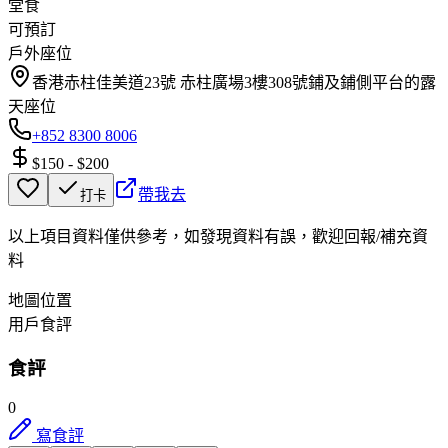
堂食
可預訂
戶外座位
香港赤柱佳美道23號 赤柱廣場3樓308號鋪及鋪側平台的露
天座位
+852 8300 8006
$150
-
$200
帶我去
打卡
以上項目資料僅供參考，如發現資料有誤，歡迎
回報
/
補充資
料
地圖位置
用戶食評
食評
0
寫食評