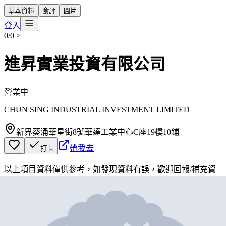
基本資料
食評
圖片
登入
0/0
>
進昇實業投資有限公司
營業中
CHUN SING INDUSTRIAL INVESTMENT LIMITED
新界葵涌華星街8號華達工業中心C座19樓10鋪
帶我去
打卡
以上項目資料僅供參考，如發現資料有誤，歡迎
回報
/
補充資
料
地圖位置