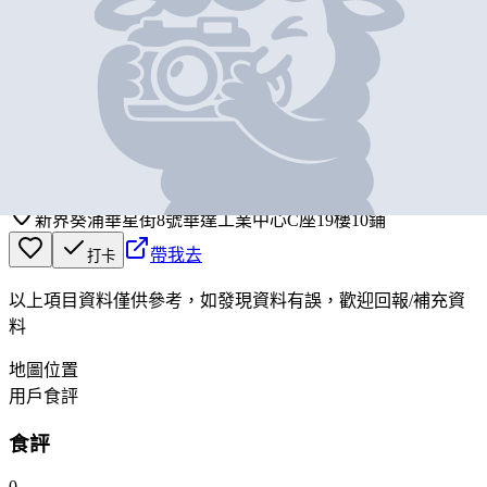
基本資料
進昇實業投資有限公司
營業中
CHUN SING INDUSTRIAL INVESTMENT LIMITED
新界葵涌華星街8號華達工業中心C座19樓10鋪
帶我去
打卡
以上項目資料僅供參考，如發現資料有誤，歡迎
回報
/
補充資
料
地圖位置
用戶食評
食評
0