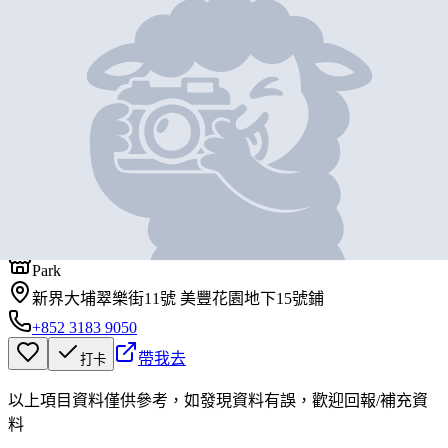
地圖位置
基本資料
串Chill
營業中
串Chill
Park
新界大埔翠樂街11號 美豐花園地下15號鋪
+852 3183 9050
帶我去
打卡
以上項目資料僅供參考，如發現資料有誤，歡迎
回報
/
補充資
料