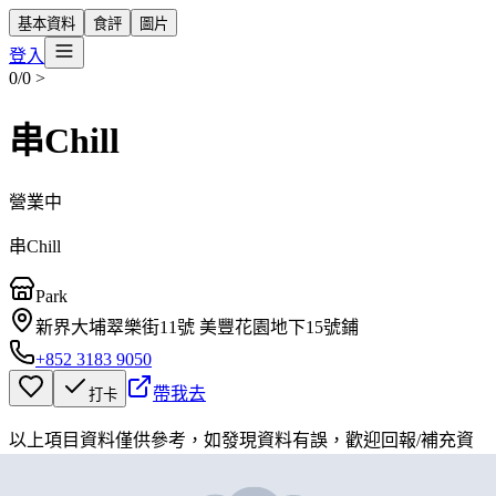
基本資料
食評
圖片
登入
0/0
>
串Chill
營業中
串Chill
Park
新界大埔翠樂街11號 美豐花園地下15號鋪
+852 3183 9050
帶我去
打卡
以上項目資料僅供參考，如發現資料有誤，歡迎
回報
/
補充資
料