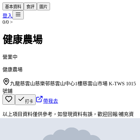
基本資料
食評
圖片
登入
0/0
>
健康農場
營業中
健康農場
九龍慈雲山慈樂邨慈雲山中心1樓慈雲山市場 K-TWS 1015
號鋪
帶我去
打卡
以上項目資料僅供參考，如發現資料有誤，歡迎
回報
/
補充資
料
地圖位置