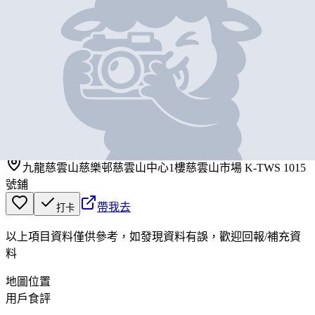
基本資料
健康農場
營業中
健康農場
九龍慈雲山慈樂邨慈雲山中心1樓慈雲山市場 K-TWS 1015
號鋪
帶我去
打卡
以上項目資料僅供參考，如發現資料有誤，歡迎
回報
/
補充資
料
地圖位置
用戶食評