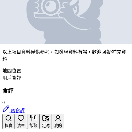
七.十一便利店
營業中
九龍觀塘順利村利溢樓B01號舖D部份舖位
帶我去
打卡
以上項目資料僅供參考，如發現資料有誤，歡迎
回報
/
補充資
料
地圖位置
用戶食評
食評
0
寫食評
搵食
清單
飯聚
足跡
我的