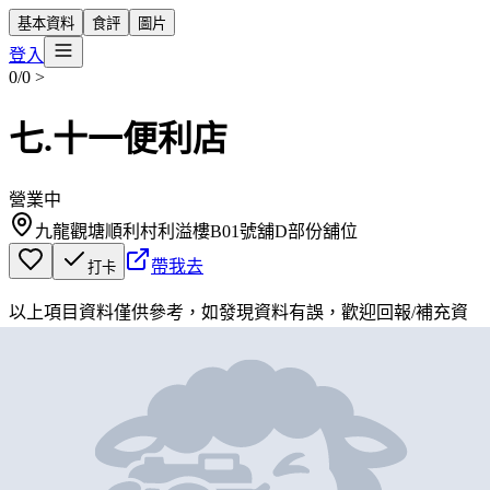
基本資料
食評
圖片
登入
0/0
>
七.十一便利店
營業中
九龍觀塘順利村利溢樓B01號舖D部份舖位
帶我去
打卡
以上項目資料僅供參考，如發現資料有誤，歡迎
回報
/
補充資
料
地圖位置
基本資料