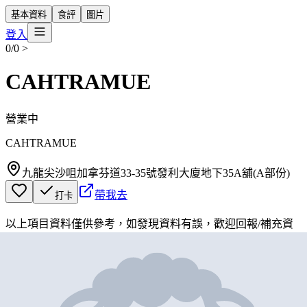
基本資料
食評
圖片
登入
0/0
>
CAHTRAMUE
營業中
CAHTRAMUE
九龍尖沙咀加拿芬道33-35號發利大廈地下35A舖(A部份)
帶我去
打卡
以上項目資料僅供參考，如發現資料有誤，歡迎
回報
/
補充資
料
地圖位置