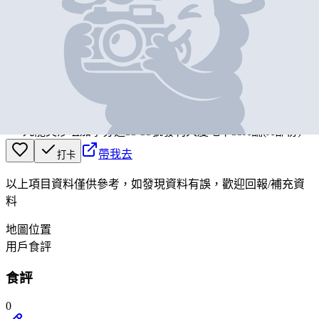
基本資料
CAHTRAMUE
營業中
CAHTRAMUE
九龍尖沙咀加拿芬道33-35號發利大廈地下35A舖(A部份)
帶我去
打卡
以上項目資料僅供參考，如發現資料有誤，歡迎
回報
/
補充資
料
地圖位置
用戶食評
食評
0