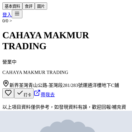
基本資料
食評
圖片
登入
0/0
>
CAHAYA MAKMUR
TRADING
營業中
CAHAYA MAKMUR TRADING
新界荃灣青山公路-荃灣段281/283號運通洋樓地下C鋪
帶我去
打卡
以上項目資料僅供參考，如發現資料有誤，歡迎
回報
/
補充資
料
地圖位置