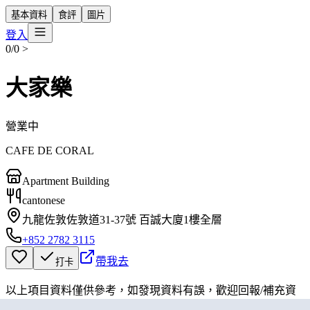
基本資料
食評
圖片
登入
0/0
>
大家樂
營業中
CAFE DE CORAL
Apartment Building
cantonese
九龍佐敦佐敦道31-37號 百誠大廈1樓全層
+852 2782 3115
帶我去
打卡
以上項目資料僅供參考，如發現資料有誤，歡迎
回報
/
補充資
料