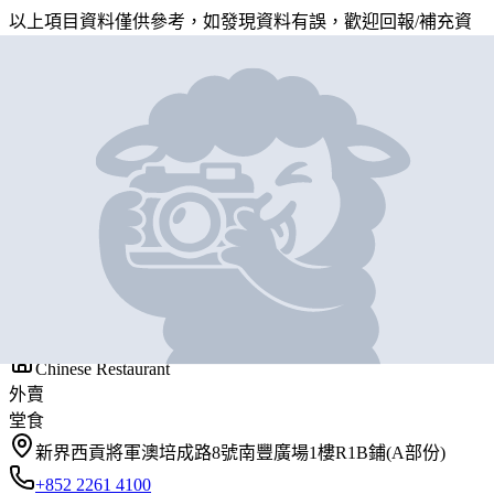
以上項目資料僅供參考，如發現資料有誤，歡迎
回報
/
補充資
料
地圖位置
基本資料
百份百餐廳
營業中
Cafe 100%
Chinese Restaurant
外賣
堂食
新界西貢將軍澳培成路8號南豐廣場1樓R1B鋪(A部份)
+852 2261 4100