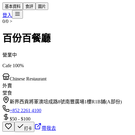
基本資料
食評
圖片
登入
0/0
>
百份百餐廳
營業中
Cafe 100%
Chinese Restaurant
外賣
堂食
新界西貢將軍澳培成路8號南豐廣場1樓R1B鋪(A部份)
+852 2261 4100
$50
-
$100
帶我去
打卡