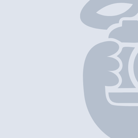
以上項目資料僅供參考，如發現資料有誤，歡迎
回報
/
補充資料
地圖位置
基本資料
師妹甜品屋
營業中
Café de Katie
Dessert Restaurant
外賣
堂食
長洲建新里12號地下
+852 9731 4688
$50
-
$100