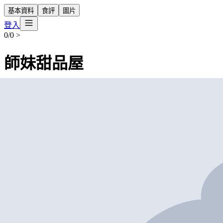
基本資料
食評
圖片
登入
0/0
>
師妹甜品屋
營業中
Café de Katie
Dessert Restaurant
外賣
堂食
長洲建新里12號地下
+852 9731 4688
$50
-
$100
帶我去
打卡