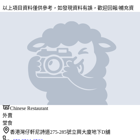
以上項目資料僅供參考，如發現資料有誤，歡迎
回報
/
補充資
料
地圖位置
基本資料
籠皇點心
營業中
籠皇點心
Chinese Restaurant
外賣
堂食
香港灣仔軒尼詩道275-285號立興大廈地下D舖