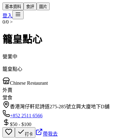
基本資料
食評
圖片
登入
0/0
>
籠皇點心
營業中
籠皇點心
Chinese Restaurant
外賣
堂食
香港灣仔軒尼詩道275-285號立興大廈地下D舖
+852 2511 6566
$50
-
$100
帶我去
打卡