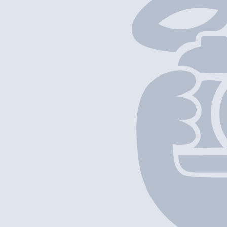
以上項目資料僅供參考，如發現資料有誤，歡迎
回報
/
補充資料
地圖位置
基本資料
香港仔魚旦王
營業中
香港仔魚旦王
Restaurant
外賣
堂食
九龍紅磡民裕街15號隆基大樓地下
+852 2303 1888