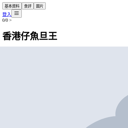
基本資料
食評
圖片
登入
0/0
>
香港仔魚旦王
營業中
香港仔魚旦王
Restaurant
外賣
堂食
九龍紅磡民裕街15號隆基大樓地下
+852 2303 1888
$50
-
$100
帶我去
打卡