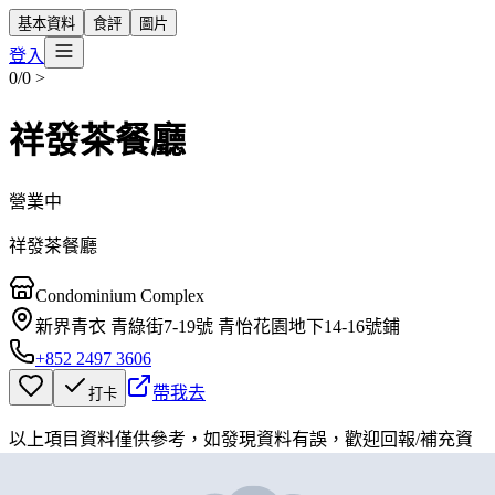
基本資料
食評
圖片
登入
0/0
>
祥發茶餐廳
營業中
祥發茶餐廳
Condominium Complex
新界青衣 青綠街7-19號 青怡花園地下14-16號鋪
+852 2497 3606
帶我去
打卡
以上項目資料僅供參考，如發現資料有誤，歡迎
回報
/
補充資
料