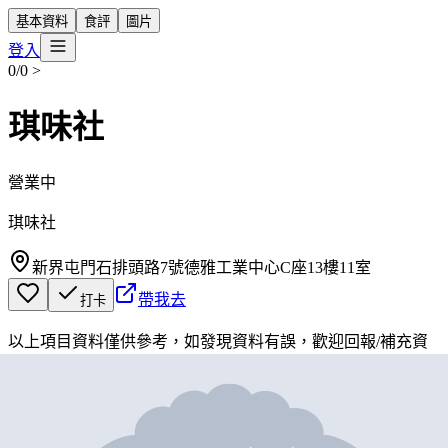
基本資料
食評
圖片
登入
0/0
>
琪味社
營業中
琪味社
新界屯門石排頭路7號德雅工業中心C座13樓11室
帶我去
打卡
以上項目資料僅供參考，如發現資料有誤，歡迎
回報
/
補充資
料
地圖位置