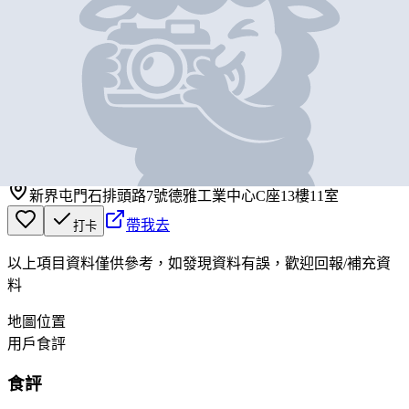
基本資料
琪味社
營業中
琪味社
新界屯門石排頭路7號德雅工業中心C座13樓11室
帶我去
打卡
以上項目資料僅供參考，如發現資料有誤，歡迎
回報
/
補充資
料
地圖位置
用戶食評
食評