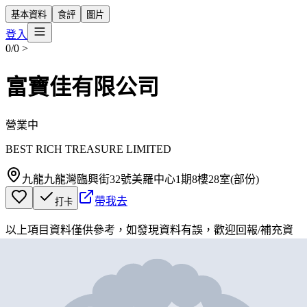
基本資料
食評
圖片
登入
0/0
>
富寶佳有限公司
營業中
BEST RICH TREASURE LIMITED
九龍九龍灣臨興街32號美羅中心1期8樓28室(部份)
帶我去
打卡
以上項目資料僅供參考，如發現資料有誤，歡迎
回報
/
補充資
料
地圖位置