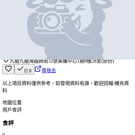
基本資料
富寶佳有限公司
營業中
BEST RICH TREASURE LIMITED
九龍九龍灣臨興街32號美羅中心1期8樓28室(部份)
帶我去
打卡
以上項目資料僅供參考，如發現資料有誤，歡迎
回報
/
補充資
料
地圖位置
用戶食評
食評
0