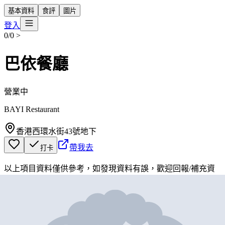
基本資料
食評
圖片
登入
0/0
>
巴依餐廳
營業中
BAYI Restaurant
香港西環水街43號地下
帶我去
打卡
以上項目資料僅供參考，如發現資料有誤，歡迎
回報
/
補充資
料
地圖位置