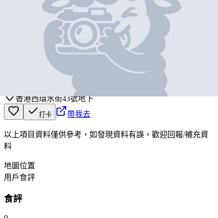
基本資料
巴依餐廳
營業中
BAYI Restaurant
香港西環水街43號地下
帶我去
打卡
以上項目資料僅供參考，如發現資料有誤，歡迎
回報
/
補充資
料
地圖位置
用戶食評
食評
0