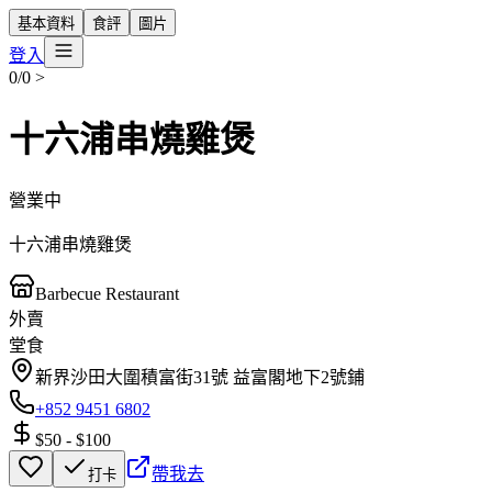
基本資料
食評
圖片
登入
0/0
>
十六浦串燒雞煲
營業中
十六浦串燒雞煲
Barbecue Restaurant
外賣
堂食
新界沙田大圍積富街31號 益富閣地下2號鋪
+852 9451 6802
$50
-
$100
帶我去
打卡