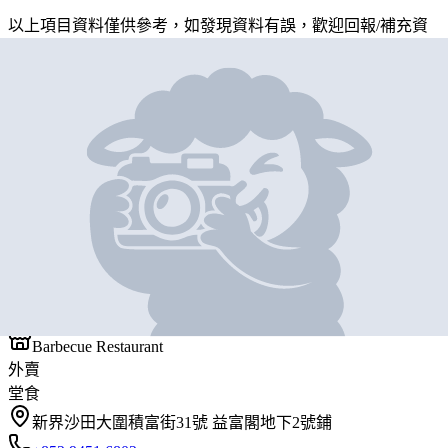
以上項目資料僅供參考，如發現資料有誤，歡迎
回報
/
補充資
料
地圖位置
基本資料
十六浦串燒雞煲
營業中
十六浦串燒雞煲
Barbecue Restaurant
外賣
堂食
新界沙田大圍積富街31號 益富閣地下2號鋪