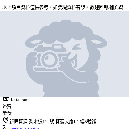
以上項目資料僅供參考，如發現資料有誤，歡迎
回報
/
補充資
料
地圖位置
基本資料
雲南小鍋米線
營業中
雲南小鍋米線
Restaurant
外賣
堂食
新界葵涌 梨木道112號 葵寶大廈LG樓5號鋪