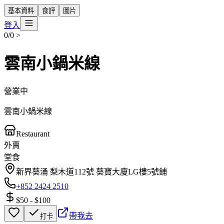
基本資料
食評
圖片
登入
0/0
>
雲南小鍋米線
營業中
雲南小鍋米線
Restaurant
外賣
堂食
新界葵涌 梨木道112號 葵寶大廈LG樓5號鋪
+852 2424 2510
$50
-
$100
帶我去
打卡