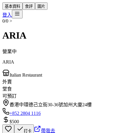
基本資料
食評
圖片
登入
0/0
>
ARIA
營業中
ARIA
Italian Restaurant
外賣
堂食
可預訂
香港中環德己立街30-36號加州大廈24樓
+852 2804 1116
$500
帶我去
打卡