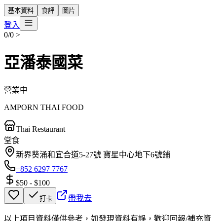
基本資料
食評
圖片
登入
0/0
>
亞潘泰國菜
營業中
AMPORN THAI FOOD
Thai Restaurant
堂食
新界葵涌和宜合道5-27號 寶星中心地下6號鋪
+852 6297 7767
$50
-
$100
帶我去
打卡
以上項目資料僅供參考，如發現資料有誤，歡迎
回報
/
補充資