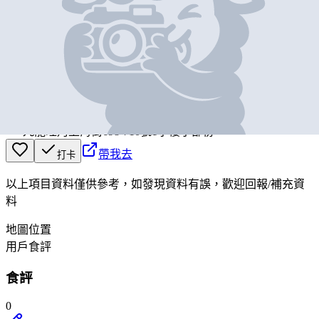
基本資料
AFTERWORD
營業中
AFTERWORD
九龍旺角上海街698-710號1字樓小部份
帶我去
打卡
以上項目資料僅供參考，如發現資料有誤，歡迎
回報
/
補充資
料
地圖位置
用戶食評
食評
0