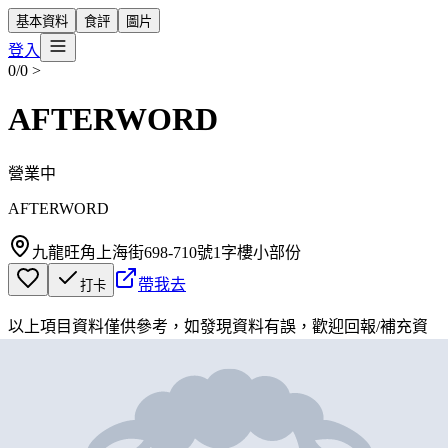
基本資料
食評
圖片
登入
0/0
>
AFTERWORD
營業中
AFTERWORD
九龍旺角上海街698-710號1字樓小部份
帶我去
打卡
以上項目資料僅供參考，如發現資料有誤，歡迎
回報
/
補充資
料
地圖位置