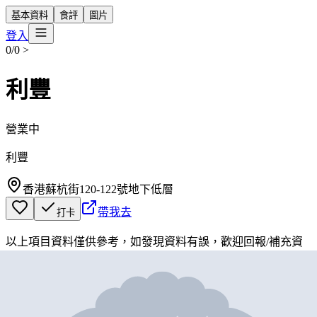
基本資料
食評
圖片
登入
0/0
>
利豐
營業中
利豐
香港蘇杭街120-122號地下低層
帶我去
打卡
以上項目資料僅供參考，如發現資料有誤，歡迎
回報
/
補充資
料
地圖位置