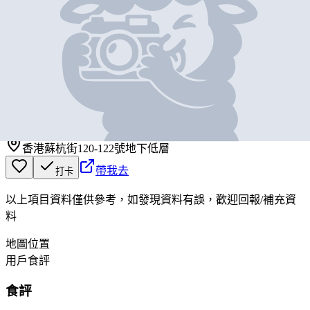
基本資料
利豐
營業中
利豐
香港蘇杭街120-122號地下低層
帶我去
打卡
以上項目資料僅供參考，如發現資料有誤，歡迎
回報
/
補充資
料
地圖位置
用戶食評
食評