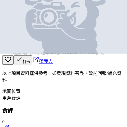
基本資料
A-1 Bakery
營業中
A-1 Bakery
九龍新蒲崗太子道東638號 MIKIKI 地下G13號鋪
帶我去
打卡
以上項目資料僅供參考，如發現資料有誤，歡迎
回報
/
補充資
料
地圖位置
用戶食評
食評
0