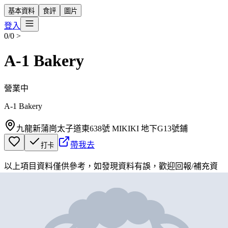
基本資料
食評
圖片
登入
0/0
>
A-1 Bakery
營業中
A-1 Bakery
九龍新蒲崗太子道東638號 MIKIKI 地下G13號鋪
帶我去
打卡
以上項目資料僅供參考，如發現資料有誤，歡迎
回報
/
補充資
料
地圖位置