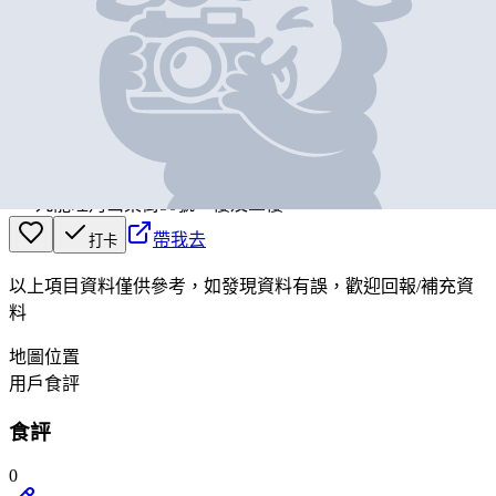
基本資料
90S Lazy
營業中
90S Lazy
九龍旺角山東街50號一樓及二樓
帶我去
打卡
以上項目資料僅供參考，如發現資料有誤，歡迎
回報
/
補充資
料
地圖位置
用戶食評
食評
0