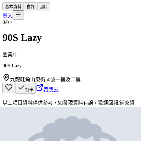
基本資料
食評
圖片
登入
0/0
>
90S Lazy
營業中
90S Lazy
九龍旺角山東街50號一樓及二樓
帶我去
打卡
以上項目資料僅供參考，如發現資料有誤，歡迎
回報
/
補充資
料
地圖位置