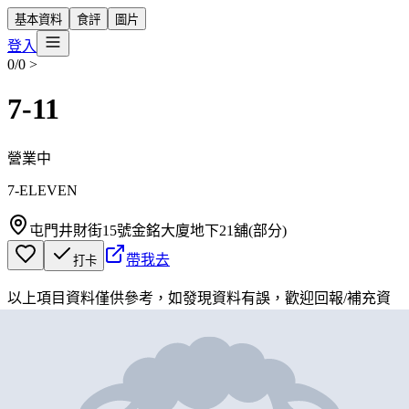
基本資料
食評
圖片
登入
0/0
>
7-11
營業中
7-ELEVEN
屯門井財街15號金銘大廈地下21舖(部分)
帶我去
打卡
以上項目資料僅供參考，如發現資料有誤，歡迎
回報
/
補充資
料
地圖位置