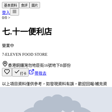
基本資料
食評
圖片
登入
0/0
>
七.十一便利店
營業中
7-ELEVEN FOOD STORE
香港銅鑼灣勿地臣街16號地下B部份
帶我去
打卡
以上項目資料僅供參考，如發現資料有誤，歡迎
回報
/
補充資
料
地圖位置