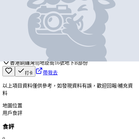
基本資料
七.十一便利店
營業中
7-ELEVEN FOOD STORE
香港銅鑼灣勿地臣街16號地下B部份
帶我去
打卡
以上項目資料僅供參考，如發現資料有誤，歡迎
回報
/
補充資
料
地圖位置
用戶食評
食評
0