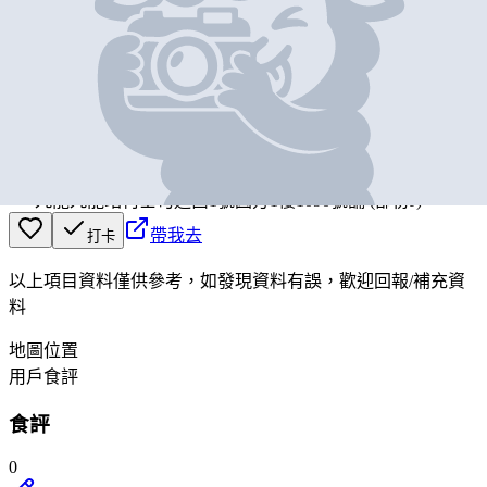
基本資料
3hreesixty
營業中
3hreesixty
九龍九龍站柯士甸道西1號圓方1樓1090號舖 (部份J)
帶我去
打卡
以上項目資料僅供參考，如發現資料有誤，歡迎
回報
/
補充資
料
地圖位置
用戶食評
食評
0