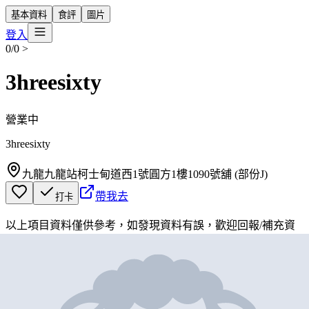
基本資料
食評
圖片
登入
0/0
>
3hreesixty
營業中
3hreesixty
九龍九龍站柯士甸道西1號圓方1樓1090號舖 (部份J)
帶我去
打卡
以上項目資料僅供參考，如發現資料有誤，歡迎
回報
/
補充資
料
地圖位置